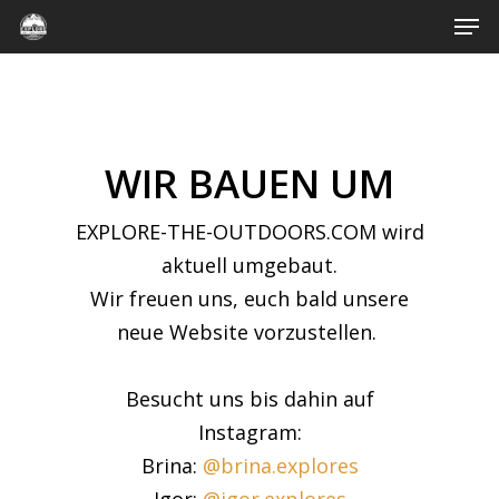
Men
Skip
to
Close
main
Menu
content
WIR BAUEN UM
EXPLORE-THE-OUTDOORS.COM wird
aktuell umgebaut.
Wir freuen uns, euch bald unsere
neue Website vorzustellen.
Besucht uns bis dahin auf
Instagram:
Brina:
@brina.explores